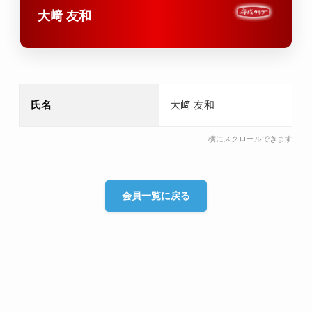
大﨑 友和
氏名
大﨑 友和
会員一覧に戻る